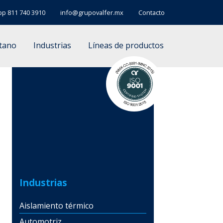
pp
811 740 3910
info@grupovalfer.mx
Contacto
etano
Industrias
Líneas de productos
Industrias
Aislamiento térmico
Automotriz