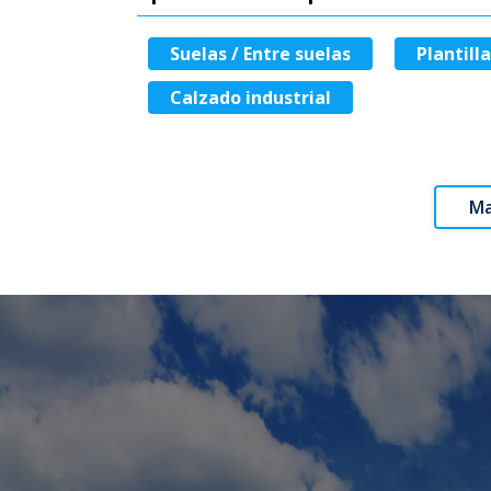
Suelas / Entre suelas
Plantilla
Calzado industrial
Ma