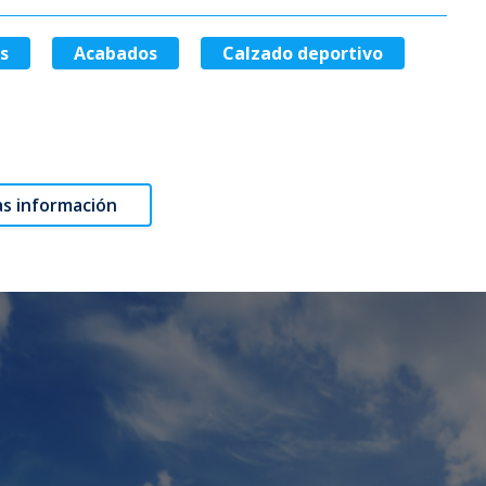
s
Acabados
Calzado deportivo
s información