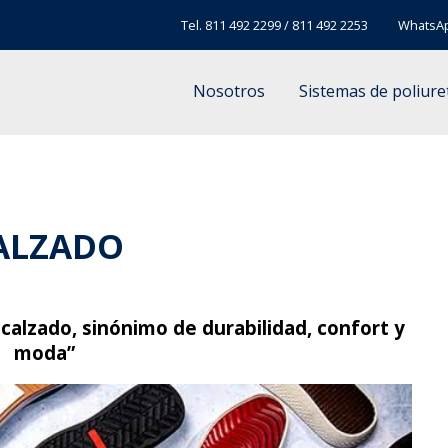
Tel.
811 492 2299
/
811 492 2253
WhatsA
Nosotros
Sistemas de poliur
ALZADO
l calzado, sinónimo de durabilidad, confort y
moda”