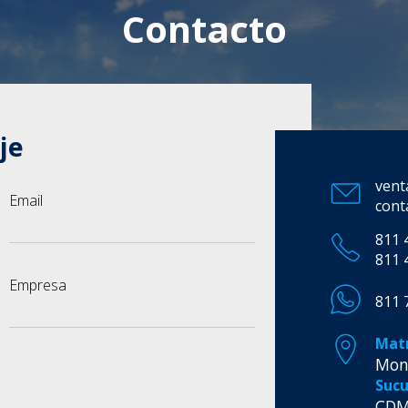
Contacto
je
vent
Email
cont
811 
811 
Empresa
811 
Matr
Mon
Sucu
CD