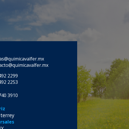
as@quimicavalfer.mx
acto@quimicavalfer.mx
492 2299
492 2253
740 3910
iz
terrey
rsales
MX