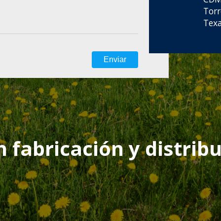
Tor
Texa
n fabricación y distrib