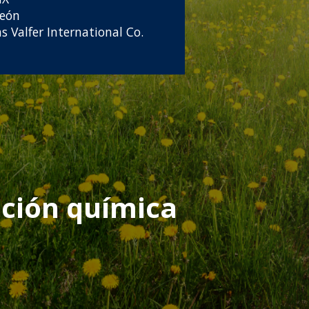
reón
s Valfer International Co.
ución química