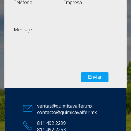
Teléfono
Empresa
Mensaje
ventas@quimicavalfer.mx
contacto@quimicavalfer.mx
811 492 2299
811 492 2253