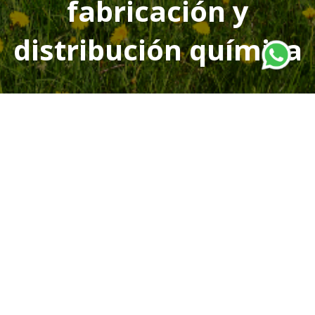
fabricación y
distribución química
811 492 2299 / 811 492 2253
811 740 3910
contacto@quimicavalfer.mx